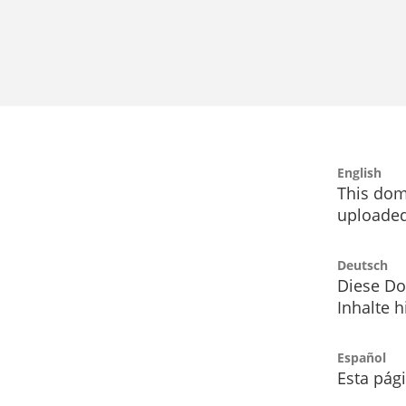
English
This dom
uploaded
Deutsch
Diese Do
Inhalte h
Español
Esta pág