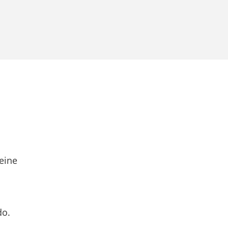
eine
do.